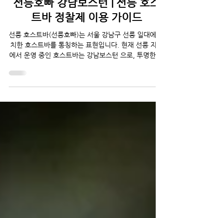
3월 14일
선릉호빠 강남보스턴 | 선릉 호스
트바 정찰제 이용 가이드
선릉 호스트바(선릉호빠)는 서울 강남구 선릉 일대에 위
치한 호스트바를 통칭하는 표현입니다. 현재 선릉 지역
에서 운영 중인 호스트바는 강남보스턴 으로, 투명한 정
찰제 시스템을 도입해 합리적이고 신뢰감 있는 서비스
를 제공하고 있습니다. 선릉호빠 = 강남보스턴 많은 분
들이 선릉 지역의 호스트바를 통칭하여 ' 선릉호빠 ' 라
고 부르고 있습니다. 현재 선릉호빠로 불리는 곳은 바로
강남보스턴 입니다. 강남보스턴은 강남어게인 의 서비
스 방식을 계승한 업소로, 차분하고 품격 있는 분위기를
강점으로 내세우고 있습니다. 선릉 호스트바 내부 모습
정찰제 시스템이란? 선릉호빠 강남보스턴의 가장 큰 특
징은 정찰제 운영 방식 입니다. 방문 전 안내된 가격 그
대로 이용할 수 있어 추가 비용에 대한 부담 없이 편안
하게 이용하실 수 있습니다. 복잡한 요금 체계 없이 처
음부터 명확한 가격이 제시되기 때문에, 처음 방문하시
는 분들도 안심하고 이용하실 수 있습니다. 주요 서비스