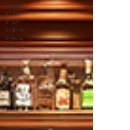
선릉호빠
역삼호빠
청담호빠
강남플러팅
강남블랙홀
강남보스턴