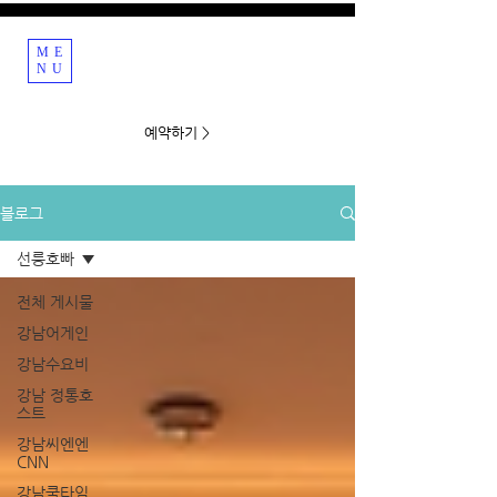
ME
강남호빠 호스트바
NU
예약하기 >
블로그
선릉호빠
전체 게시물
강남어게인
강남수요비
강남 정통호
스트
강남씨엔엔
CNN
강남쿨타임