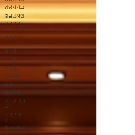
강남시카고
강남벤자민
강남가라오
케
강남여성시
대
올초이스
강남여시
여성전용
강남호빠
구인
잠실호빠
어게인 가라
오케
시카고 어게
인
잠실호빠 후
기