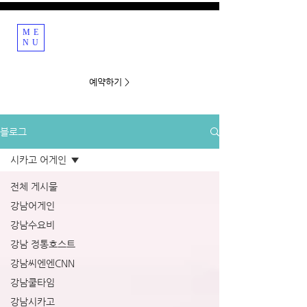
ME
강남호빠 호스트바
NU
예약하기 >
블로그
시카고 어게인
전체 게시물
강남어게인
강남수요비
강남 정통호스트
강남씨엔엔CNN
강남쿨타임
강남시카고