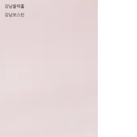
강남블랙홀
강남보스턴