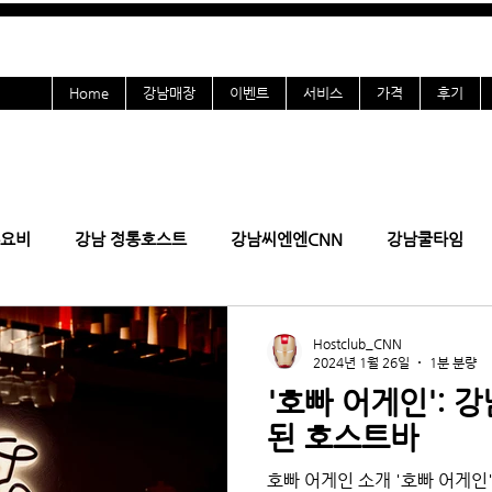
Home
강남매장
이벤트
서비스
가격
후기
요비
강남 정통호스트
강남씨엔엔CNN
강남쿨타임
올초이스
강남여시
여성전용
강남호빠
구인
Hostclub_CNN
2024년 1월 26일
1분 분량
'호빠 어게인': 
인
잠실호빠 후기
선릉호빠
역삼호빠
청담호빠
된 호스트바
호빠 어게인 소개 '호빠 어게인