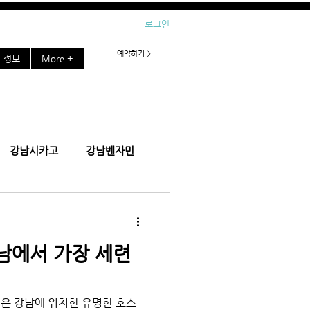
로그인
예약하기 >
정보
More +
강남시카고
강남벤자민
잠실호빠
강남에서 가장 세련
강남플러팅
강남블랙홀
'은 강남에 위치한 유명한 호스