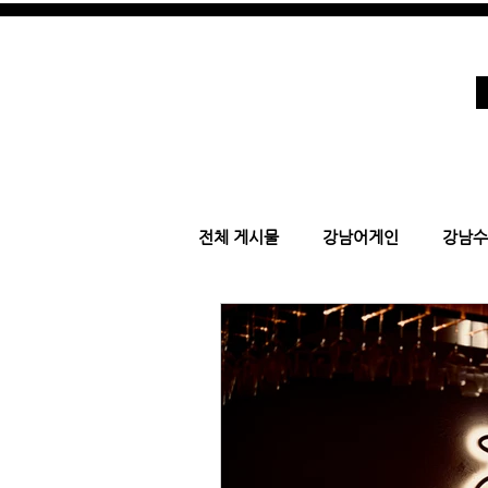
강남호빠 호스트바
전체 게시물
강남어게인
강남수
강남가라오케
강남여성시대
어게인 가라오케
시카고 어게