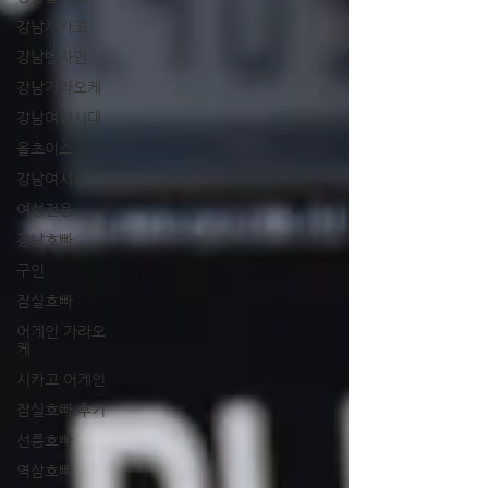
강남시카고
강남벤자민
강남가라오케
강남여성시대
올초이스
강남여시
여성전용
강남호빠
구인
잠실호빠
어게인 가라오
케
시카고 어게인
잠실호빠 후기
선릉호빠
역삼호빠