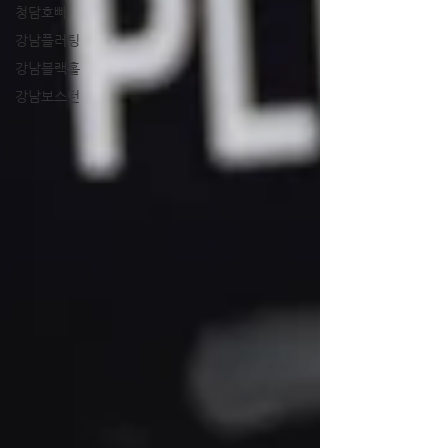
청담호빠
강남플러팅
강남블랙홀
강남보스턴