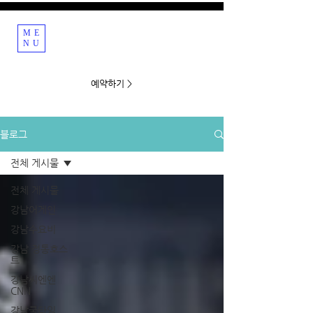
ME
강남호빠 호스트바
NU
예약하기 >
블로그
전체 게시물
전체 게시물
강남어게인
강남수요비
강남 정통호스
트
강남씨엔엔
CNN
강남쿨타임