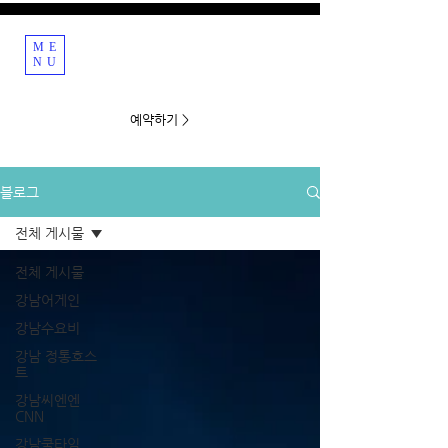
ME
강남호빠 호스트바
NU
예약하기 >
블로그
전체 게시물
전체 게시물
강남어게인
강남수요비
강남 정통호스
트
강남씨엔엔
CNN
강남쿨타임