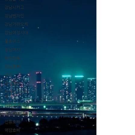
강남시카고
강남벤자민
강남가라오케
강남여성시대
올초이스
강남여시
여성전용
강남호빠
구인
잠실호빠
어게인 가라오
케
시카고 어게인
잠실호빠 후기
선릉호빠
역삼호빠