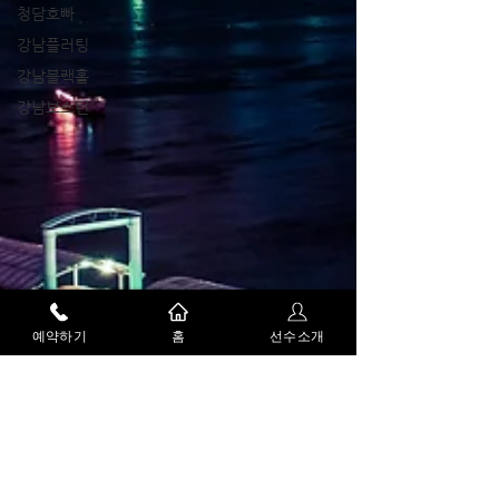
청담호빠
강남플러팅
강남블랙홀
강남보스턴
예약하기
홈
선수소개