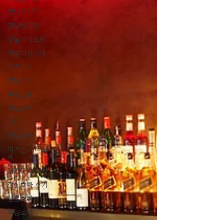
강남시카고
강남벤자민
강남가라오케
강남여성시대
올초이스
강남여시
여성전용
강남호빠
구인
잠실호빠
어게인 가라오
케
시카고 어게인
잠실호빠 후기
선릉호빠
역삼호빠