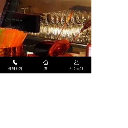
청담호빠
강남플러팅
강남블랙홀
강남보스턴
예약하기
홈
선수소개