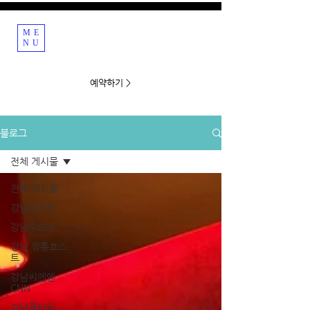
ME
강남호빠 호스트바
NU
예약하기 >
블로그
전체 게시물
전체 게시물
강남어게인
강남수요비
강남 정통호스
트
강남씨엔엔
CNN
강남쿨타임