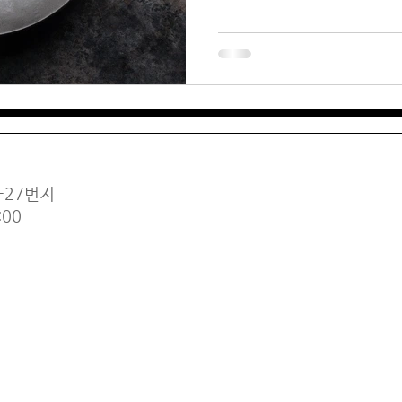
벤트와...
-27번지
:00