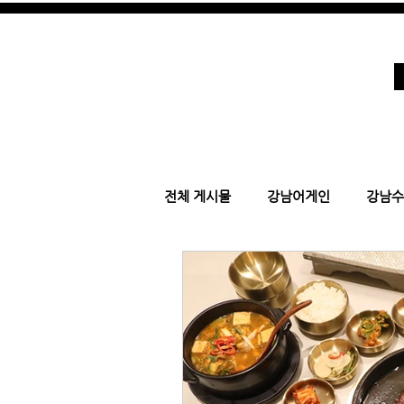
강남호빠 호스트바
전체 게시물
강남어게인
강남수
강남가라오케
강남여성시대
어게인 가라오케
시카고 어게