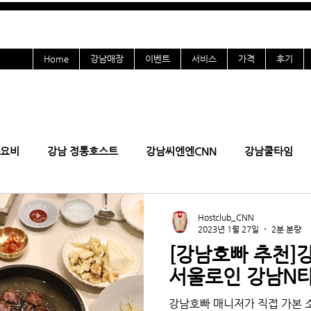
Home
강남매장
이벤트
서비스
가격
후기
요비
강남 정통호스트
강남씨엔엔CNN
강남쿨타임
올초이스
강남여시
여성전용
강남호빠
구인
Hostclub_CNN
2023년 1월 27일
2분 분량
[강남호빠 추천]
인
잠실호빠 후기
선릉호빠
역삼호빠
청담호빠
서울로인 강남N
강남호빠 매니저가 직접 가본 