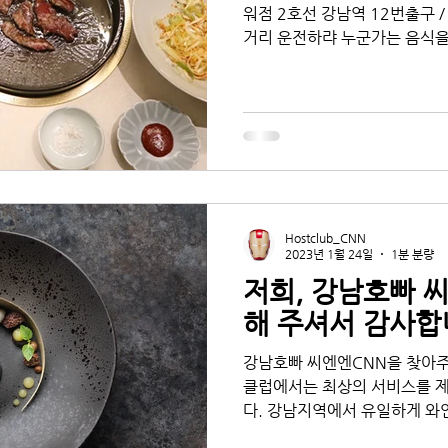
워점 2호선 강남역 12번출구 /
거리 운전하랴 누군가는 음식을
곤 하죠. ​ 저희는 차례를 지내
몇...
Hostclub_CNN
2023년 1월 24일
1분 분량
저희, 강남호빠 
해 주셔서 감사합
강남호빠 씨엔엔CNN을 찾아주
클럽에서는 최상의 서비스를 
다. 강남지역에서 유일하게 와
빠 고유의 분위기와 함께 즐기실