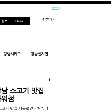
로그인
예약하기 >
정보
More +
강남시카고
강남벤자민
잠실호빠
강남 소고기 맛집
강남플러팅
강남블랙홀
타워점
소고기 맛집 서울로인 강남N타