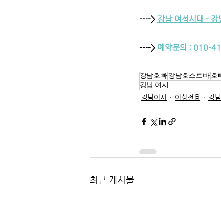
----> 
강남 여성시대 - 
----> 
예약문의
 : 010-4
강남호빠
강남호스트바
호
강남 여시
강남여시
여성전용
강남
최근 게시물