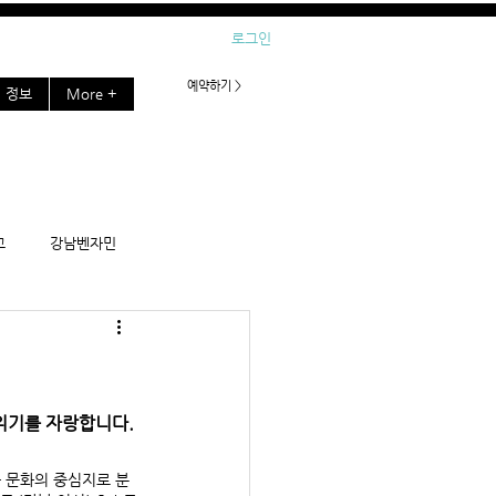
로그인
예약하기 >
정보
More +
고
강남벤자민
호빠
어게인 가라오케
강남보스턴
위기를 자랑합니다. 
 문화의 중심지로 분