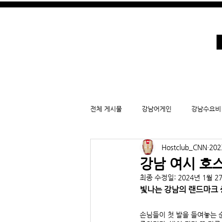
강남호빠 호스트바
전체 게시물
강남어게인
강남수요비
Hostclub_CNN
202
강남가라오케
강남여성시대
강남 여시 호
최종 수정일:
2024년 1월 2
시카고 어게인
잠실호빠 후기
빛나는 강남의 랜드마크 중
손님들이 첫 발을 들여놓는 