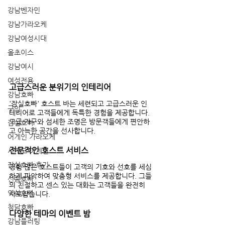
강남벤자민
강남가라오케
강남여성시대
올초이스
강남여시
여성전용
고급스러운 분위기의 인테리어
강남호빠
'잠실호빠' 호스트 바는 세련되고 고급스러운 인
구인
테리어로 고객들에게 독특한 경험을 제공합니다. 
고급 가구와 섬세한 조명은 방문객들에게 편안하
잠실호빠
고 아늑한 공간을 선사합니다.
어게인 가라오케
전문적인 호스트 서비스
시카고 어게인
잠실호빠 후기
경험 많은 호스트들이 고객의 기호와 선호를 세심
하게 파악하여 맞춤형 서비스를 제공합니다. 그들
선릉호빠
의 친절하고 센스 있는 대화는 고객들을 완전히 
역삼호빠
사로잡습니다.
청담호빠
다양한 테마의 이벤트 밤
강남플러팅