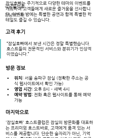
잠실호빠는 주기적으로 다양한 테마의 이벤트를 
강남블랙홀
개최하여 고객들에게 새로운 즐거움을 선사합니
다. 이벤트 밤에는 특별한 공연과 함께 특별한 칵
강남보스턴
테일도 즐길 수 있습니다.
고객 후기
“잠실호빠에서 보낸 시간은 정말 특별했습니다. 
호스트들의 전문적인 서비스와 분위기가 인상적
이었습니다.”
방문 정보
위치
: 서울 송파구 잠실 (정확한 주소는 공
식 웹사이트에서 확인 가능)
영업 시간
: 오후 8시 – 새벽 4시
예약 방법
: 전화 혹은 웹사이트를 통해 예약 
가능
마지막으로
'잠실호빠' 호스트클럽은 잠실의 밤문화를 대표하
는 프리미엄 호스트바로, 고객에게 품격 있는 서
비스를 제공합니다. 단순한 술자리가 아닌, 기억