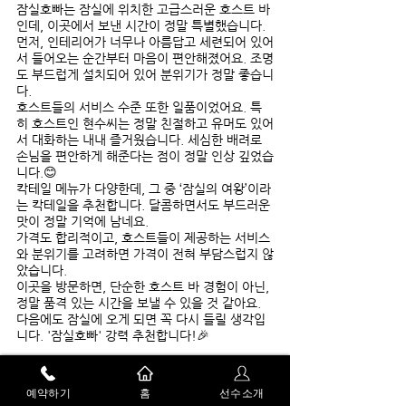
잠실호빠는 잠실에 위치한 고급스러운 호스트 바
인데, 이곳에서 보낸 시간이 정말 특별했습니다.
먼저, 인테리어가 너무나 아름답고 세련되어 있어
서 들어오는 순간부터 마음이 편안해졌어요. 조명
도 부드럽게 설치되어 있어 분위기가 정말 좋습니
다.
호스트들의 서비스 수준 또한 일품이었어요. 특
히 호스트인 현수씨는 정말 친절하고 유머도 있어
서 대화하는 내내 즐거웠습니다. 세심한 배려로 
손님을 편안하게 해준다는 점이 정말 인상 깊었습
니다.
😊
칵테일 메뉴가 다양한데, 그 중 ‘잠실의 여왕’이라
는 칵테일을 추천합니다. 달콤하면서도 부드러운 
맛이 정말 기억에 남네요.
가격도 합리적이고, 호스트들이 제공하는 서비스
와 분위기를 고려하면 가격이 전혀 부담스럽지 않
았습니다.
이곳을 방문하면, 단순한 호스트 바 경험이 아닌, 
정말 품격 있는 시간을 보낼 수 있을 것 같아요. 
다음에도 잠실에 오게 되면 꼭 다시 들릴 생각입
니다. '잠실호빠' 강력 추천합니다!
🎉
끝으로 🌟
예약하기
홈
선수소개