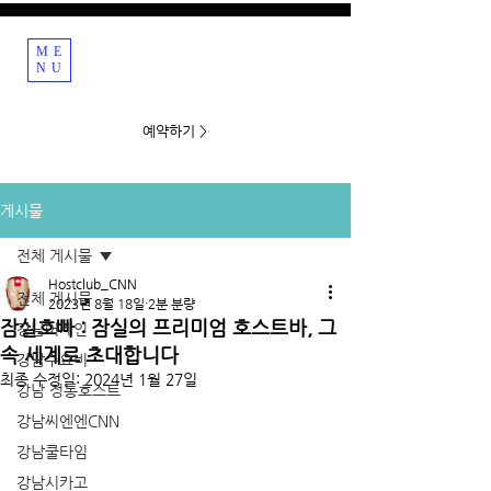
ME
강남호빠 호스트바
NU
예약하기 >
게시물
전체 게시물
Hostclub_CNN
전체 게시물
2023년 8월 18일
2분 분량
잠실호빠 : 잠실의 프리미엄 호스트바, 그
강남어게인
속 세계로 초대합니다
강남수요비
최종 수정일:
2024년 1월 27일
강남 정통호스트
강남씨엔엔CNN
강남쿨타임
강남시카고