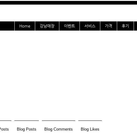
Home
강남매장
이벤트
서비스
가격
후기
club_CNN
운영자
0
팔로잉
Posts
Blog Posts
Blog Comments
Blog Likes